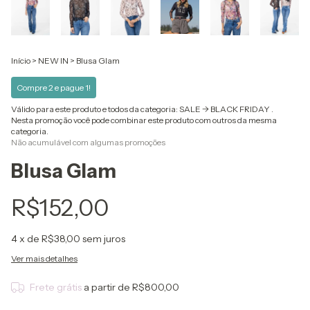
Início
>
NEW IN
>
Blusa Glam
Compre 2 e pague 1!
Válido para este produto e todos da categoria: SALE -> BLACK FRIDAY .
Nesta promoção você pode combinar este produto com outros da mesma
categoria.
Não acumulável com algumas promoções
Blusa Glam
R$152,00
4
x de
R$38,00
sem juros
Ver mais detalhes
Frete grátis
a partir de
R$800,00