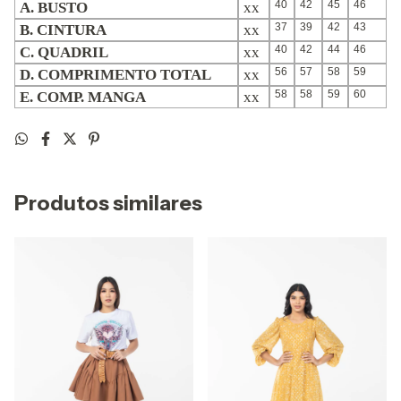
40
42
45
46
A. BUSTO
xx
37
39
42
43
B. CINTURA
xx
40
42
44
46
C. QUADRIL
xx
56
57
58
59
D. COMPRIMENTO TOTAL
xx
58
58
59
60
E. COMP. MANGA
xx
Produtos similares