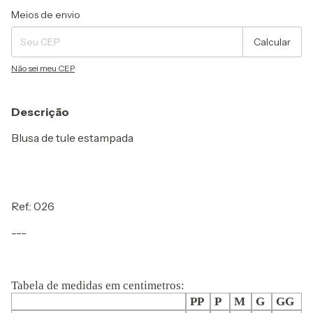
Entregas para o CEP:
Alterar CEP
Meios de envio
Calcular
Não sei meu CEP
Descrição
Blusa de tule estampada
Ref.: 026
---
Tabela de medidas em centimetros:
PP
P
M
G
GG