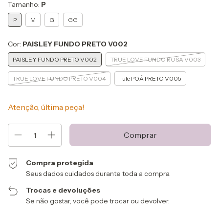
Tamanho:
P
P
M
G
GG
Cor:
PAISLEY FUNDO PRETO V002
PAISLEY FUNDO PRETO V002
TRUE LOVE FUNDO ROSA V003
TRUE LOVE FUNDO PRETO V004
Tule POÁ PRETO V005
Atenção, última peça!
Compra protegida
Seus dados cuidados durante toda a compra.
Trocas e devoluções
Se não gostar, você pode trocar ou devolver.