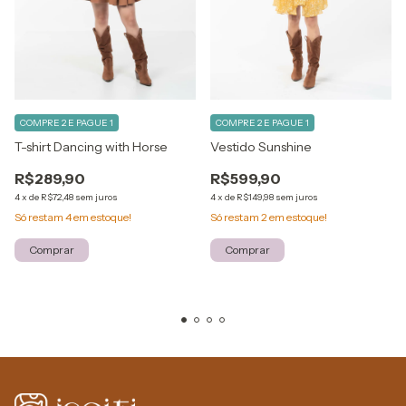
COMPRE 2 E PAGUE 1
COMPRE 2 E PAGUE 1
T-shirt Dancing with Horse
Vestido Sunshine
R$289,90
R$599,90
4
x
de
R$72,48
sem juros
4
x
de
R$149,98
sem juros
Só restam
4
em estoque!
Só restam
2
em estoque!
Comprar
Comprar