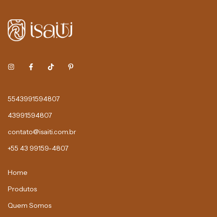
5543991594807
43991594807
contato@isaiti.com.br
+55 43 99159-4807
Home
Produtos
Quem Somos