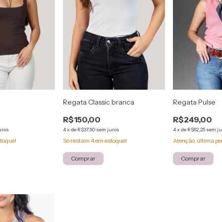
Regata Classic branca
Regata Pulse
R$150,00
R$249,00
uros
4
x
de
R$37,50
sem juros
4
x
de
R$62,25
sem ju
toque!
Só restam
4
em estoque!
Atenção, última pe
Comprar
Comprar