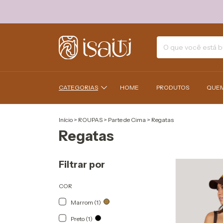
CATEGORIAS
HOME
PRODUTOS
QUE
Início
>
ROUPAS
>
Parte de Cima
>
Regatas
Regatas
Filtrar por
COR
Marrom (1)
Preto (1)