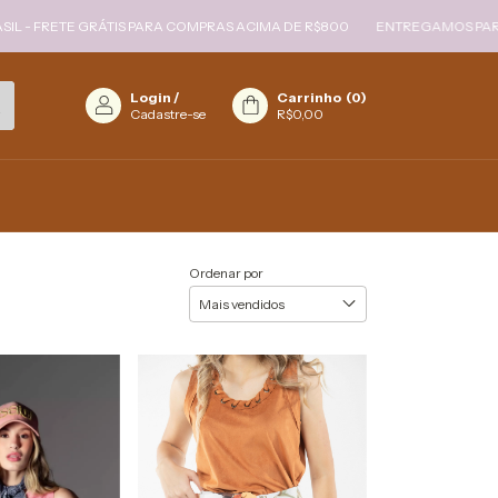
- FRETE GRÁTIS PARA COMPRAS ACIMA DE R$800
ENTREGAMOS PARA TO
Login
/
Carrinho
(
0
)
Cadastre-se
R$0,00
Ordenar por