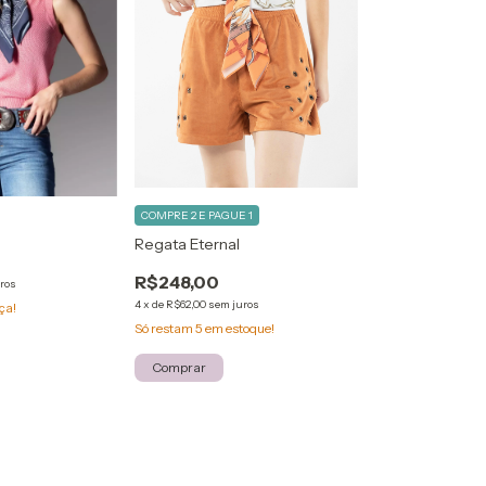
COMPRE 2 E PAGUE 1
Regata Eternal
R$248,00
ros
4
x
de
R$62,00
sem juros
ça!
Só restam
5
em estoque!
Comprar