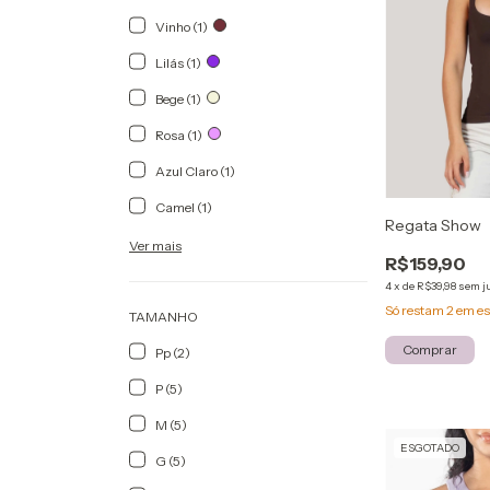
Vinho (1)
Lilás (1)
Bege (1)
Rosa (1)
Azul Claro (1)
Camel (1)
Regata Show
Ver mais
R$159,90
4
x
de
R$39,98
sem j
Só restam
2
em es
TAMANHO
Comprar
Pp (2)
P (5)
M (5)
ESGOTADO
G (5)