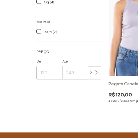
Gg (4)
MARCA
Isaiti (2)
PREÇO
De
Até
Regata Canela
R$120,00
4
x
de
R$30,00
sem j