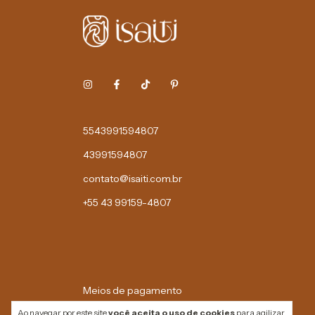
5543991594807
43991594807
contato@isaiti.com.br
+55 43 99159-4807
Meios de pagamento
Ao navegar por este site
você aceita o uso de cookies
para agilizar