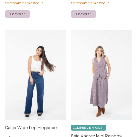
Só restam
2
em estoque!
Só restam
2
em estoque!
Comprar
Comprar
Calça Wide Leg Elegance
COMPRE 2 E PAGUE 1
Saia Xadrez Midi Rainbow