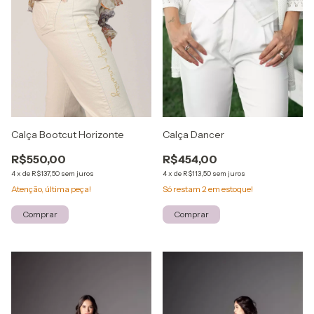
Calça Bootcut Horizonte
Calça Dancer
R$550,00
R$454,00
4
x
de
R$137,50
sem juros
4
x
de
R$113,50
sem juros
Atenção, última peça!
Só restam
2
em estoque!
Comprar
Comprar