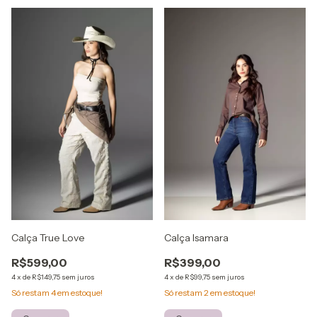
Calça Isamara
Calça True Love
R$399,00
R$599,00
4
x
de
R$99,75
sem juros
4
x
de
R$149,75
sem juros
Só restam
2
em estoque!
Só restam
4
em estoque!