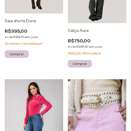
Saia shorts Duna
Calça Aura
R$395,00
4
x
de
R$98,75
sem juros
R$750,00
Só restam
2
em estoque!
4
x
de
R$187,50
sem juros
Atenção, última peça!
Comprar
Comprar