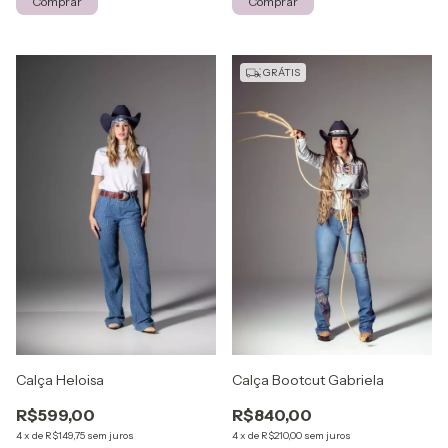
Comprar
Comprar
GRÁTIS
Calça Heloisa
Calça Bootcut Gabriela
R$599,00
R$840,00
4
x
de
R$149,75
sem juros
4
x
de
R$210,00
sem juros