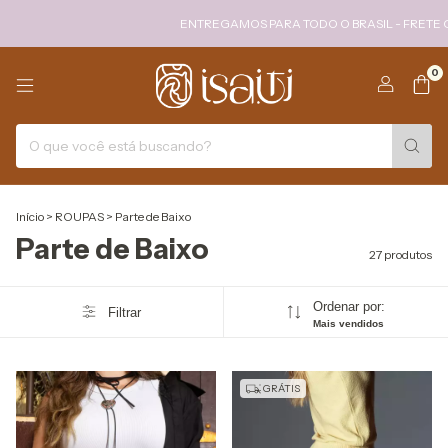
ENTREGAMOS PARA TODO O BRASIL - FRETE GRÁTIS
0
Início
>
ROUPAS
>
Parte de Baixo
Parte de Baixo
27 produtos
Ordenar por:
Filtrar
Mais vendidos
GRÁTIS