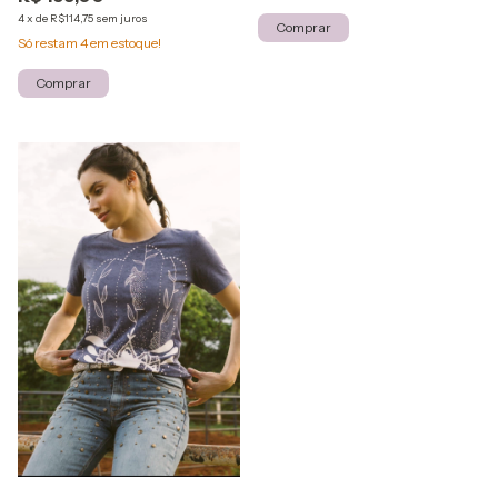
4
x
de
R$114,75
sem juros
Comprar
Só restam
4
em estoque!
Comprar