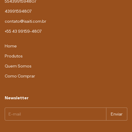
5543991594807
43991594807
contato@isaiti.com.br
+55 43 99159-4807
Home
Produtos
Quem Somos
Como Comprar
Newsletter