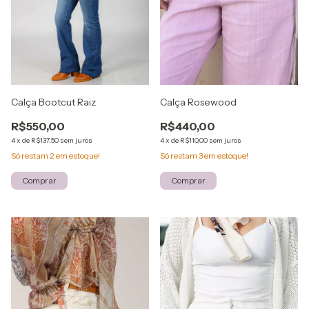
Calça Bootcut Raiz
Calça Rosewood
R$550,00
R$440,00
4
x
de
R$137,50
sem juros
4
x
de
R$110,00
sem juros
Só restam
2
em estoque!
Só restam
3
em estoque!
Comprar
Comprar