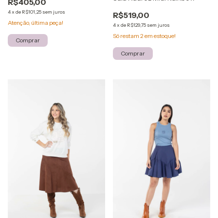
R$405,00
4
x
de
R$101,25
sem juros
R$519,00
Atenção, última peça!
4
x
de
R$129,75
sem juros
Só restam
2
em estoque!
Comprar
Comprar