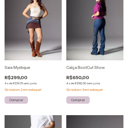
Saia Mystique
Calça BootCut Show
R$299,00
R$650,00
4
x
de
R$74,75
sem juros
4
x
de
R$162,50
sem juros
Só restam
2
em estoque!
Só restam
3
em estoque!
Comprar
Comprar