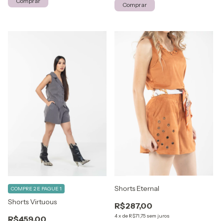
Comprar
Comprar
Shorts Eternal
COMPRE 2 E PAGUE 1
Shorts Virtuous
R$287,00
4
x
de
R$71,75
sem juros
R$459,00