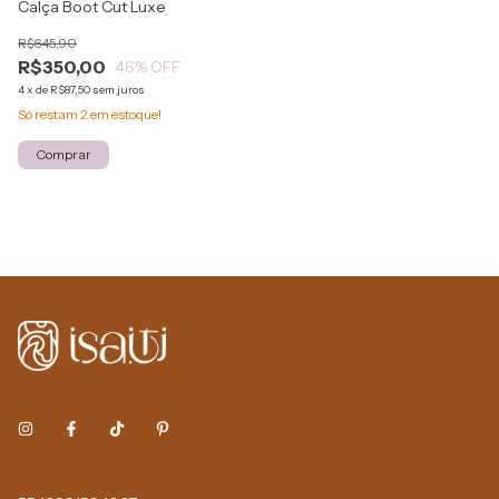
Calça Boot Cut Luxe
R$645,90
R$350,00
46
% OFF
4
x
de
R$87,50
sem juros
Só restam
2
em estoque!
Comprar