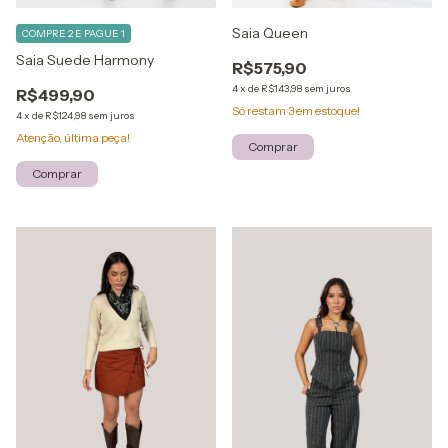
Saia Queen
COMPRE 2 E PAGUE 1
Saia Suede Harmony
R$575,90
4
x
de
R$143,98
sem juros
R$499,90
Só restam
3
em estoque!
4
x
de
R$124,98
sem juros
Atenção, última peça!
Comprar
Comprar