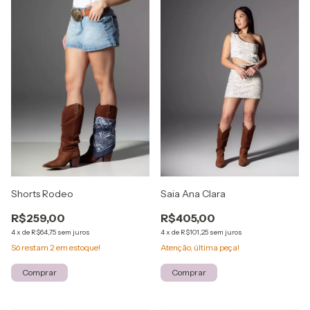
Shorts Rodeo
Saia Ana Clara
R$259,00
R$405,00
4
x
de
R$64,75
sem juros
4
x
de
R$101,25
sem juros
Só restam
2
em estoque!
Atenção, última peça!
Comprar
Comprar