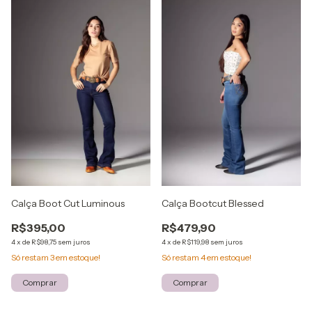
Calça Boot Cut Luminous
Calça Bootcut Blessed
R$395,00
R$479,90
4
x
de
R$98,75
sem juros
4
x
de
R$119,98
sem juros
Só restam
3
em estoque!
Só restam
4
em estoque!
Comprar
Comprar