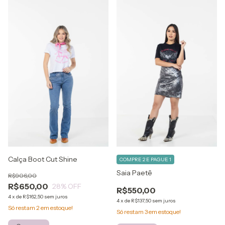
Calça Boot Cut Shine
COMPRE 2 E PAGUE 1
Saia Paetê
R$906,00
R$650,00
28
% OFF
R$550,00
4
x
de
R$162,50
sem juros
4
x
de
R$137,50
sem juros
Só restam
2
em estoque!
Só restam
3
em estoque!