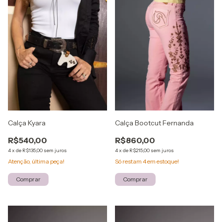
Calça Kyara
Calça Bootcut Fernanda
R$540,00
R$860,00
4
x
de
R$135,00
sem juros
4
x
de
R$215,00
sem juros
Atenção, última peça!
Só restam
4
em estoque!
Comprar
Comprar