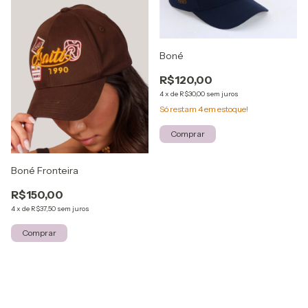
Boné
R$120,00
4
x
de
R$30,00
sem juros
Só restam
4
em estoque!
Comprar
Boné Fronteira
R$150,00
4
x
de
R$37,50
sem juros