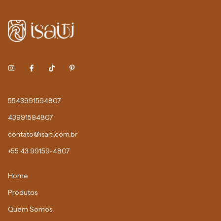
5543991594807
43991594807
contato@isaiti.com.br
+55 43 99159-4807
Home
Produtos
Quem Somos