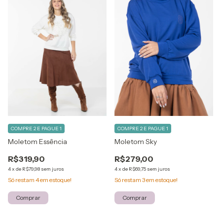
COMPRE 2 E PAGUE 1
COMPRE 2 E PAGUE 1
Moletom Essência
Moletom Sky
R$319,90
R$279,00
4
x
de
R$79,98
sem juros
4
x
de
R$69,75
sem juros
Só restam
4
em estoque!
Só restam
3
em estoque!
Comprar
Comprar