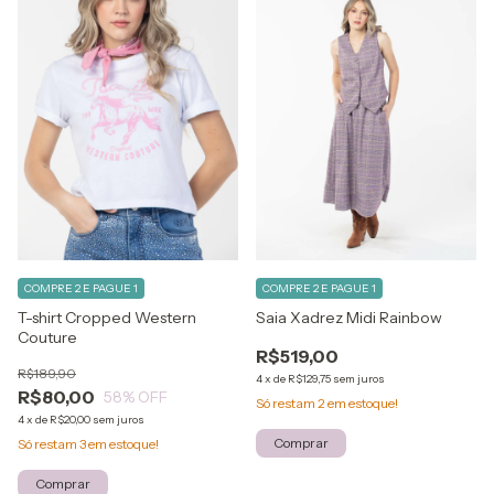
COMPRE 2 E PAGUE 1
COMPRE 2 E PAGUE 1
T-shirt Cropped Western
Saia Xadrez Midi Rainbow
Couture
R$519,00
R$189,90
4
x
de
R$129,75
sem juros
R$80,00
58
% OFF
Só restam
2
em estoque!
4
x
de
R$20,00
sem juros
Comprar
Só restam
3
em estoque!
Comprar