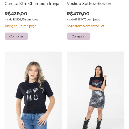
Camisa Slim Champion franja
Vestido Xadrez Blossom
R$439,00
R$479,00
4
x
de
R$109,75
sem juros
4
x
de
R$119,75
sem juros
Atenção, última peça!
Só restam
5
em estoque!
Comprar
Comprar