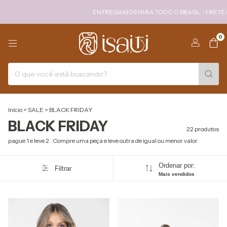
ENTREGAMOS PARA TODO O BRASIL - FRETE GRÁT
0
Início
>
SALE
>
BLACK FRIDAY
BLACK FRIDAY
22 produtos
pague 1 e leve 2 . Compre uma peça e leve outra de igual ou menor valor.
Ordenar por:
Filtrar
Mais vendidos