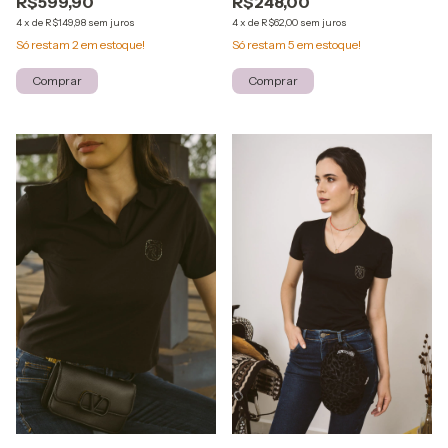
R$599,90
R$248,00
4
x
de
R$149,98
sem juros
4
x
de
R$62,00
sem juros
Só restam
2
em estoque!
Só restam
5
em estoque!
Comprar
Comprar