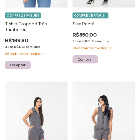
COMPRE 2 E PAGUE 1
COMPRE 2 E PAGUE 1
T-shirt Cropped Três
Saia Paetê
Tambores
R$550,00
R$189,90
4
x
de
R$137,50
sem juros
4
x
de
R$47,48
sem juros
Só restam
3
em estoque!
Só restam
4
em estoque!
Comprar
Comprar