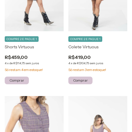
COMPRE 2 E PAGUE 1
COMPRE 2 E PAGUE 1
Shorts Virtuous
Colete Virtuous
R$459,00
R$419,00
4
x
de
R$114,75
sem juros
4
x
de
R$104,75
sem juros
Só restam
4
em estoque!
Só restam
3
em estoque!
Comprar
Comprar