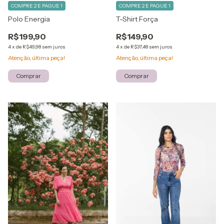
COMPRE 2 E PAGUE 1
COMPRE 2 E PAGUE 1
Polo Energia
T-Shirt Força
R$199,90
R$149,90
4
x
de
R$49,98
sem juros
4
x
de
R$37,48
sem juros
Atenção, última peça!
Atenção, última peça!
Comprar
Comprar