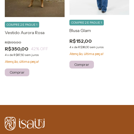
COMPRE 2 E PAGUE 1
COMPRE 2 E PAGUE 1
Blusa Glam
Vestido Aurora Rosa
R$152,00
R$599,90
4
x
de
R$38,00
sem juros
R$350,00
42
% OFF
Atenção, última peça!
4
x
de
R$87,50
sem juros
Atenção, última peça!
Comprar
Comprar