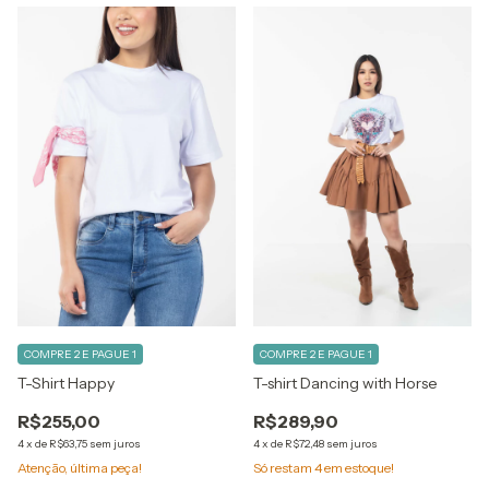
COMPRE 2 E PAGUE 1
COMPRE 2 E PAGUE 1
T-Shirt Happy
T-shirt Dancing with Horse
R$255,00
R$289,90
4
x
de
R$63,75
sem juros
4
x
de
R$72,48
sem juros
Atenção, última peça!
Só restam
4
em estoque!