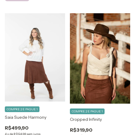
COMPRE 2 E PAGUE 1
COMPRE 2 E PAGUE 1
Saia Suede Harmony
Cropped Infinity
R$499,90
R$319,90
4
x
de
R$124,98
sem juros