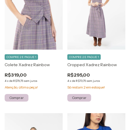
COMPRE 2 E PAGUE 1
COMPRE 2 E PAGUE 1
Colete Xadrez Rainbow
Cropped Xadrez Rainbow
R$319,00
R$295,00
4
x
de
R$79,75
sem juros
4
x
de
R$73,75
sem juros
Atenção, última peça!
Só restam
2
em estoque!
Comprar
Comprar