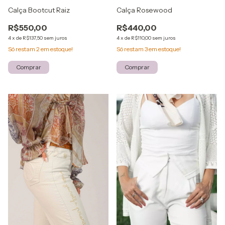
Calça Bootcut Raiz
Calça Rosewood
R$550,00
R$440,00
4
x
de
R$137,50
sem juros
4
x
de
R$110,00
sem juros
Só restam
2
em estoque!
Só restam
3
em estoque!
Comprar
Comprar