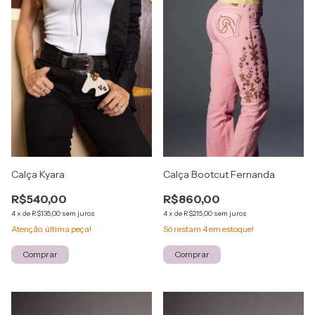
Calça Kyara
Calça Bootcut Fernanda
R$540,00
R$860,00
4
x
de
R$135,00
sem juros
4
x
de
R$215,00
sem juros
Atenção, última peça!
Só restam
4
em estoque!
Comprar
Comprar