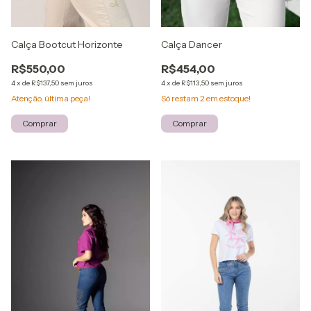
Calça Bootcut Horizonte
Calça Dancer
R$550,00
R$454,00
4
x
de
R$137,50
sem juros
4
x
de
R$113,50
sem juros
Atenção, última peça!
Só restam
2
em estoque!
Comprar
Comprar