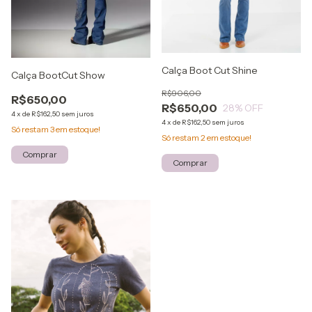
Calça Boot Cut Shine
Calça BootCut Show
R$906,00
R$650,00
R$650,00
28
% OFF
4
x
de
R$162,50
sem juros
4
x
de
R$162,50
sem juros
Só restam
3
em estoque!
Só restam
2
em estoque!
Comprar
Comprar