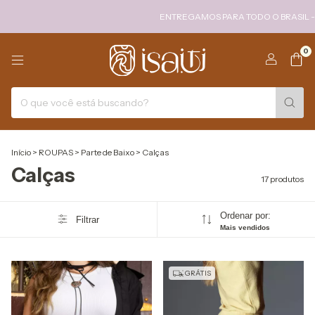
ENTREGAMOS PARA TODO O BRASIL - FRETE
0
Início
>
ROUPAS
>
Parte de Baixo
>
Calças
Calças
17 produtos
Ordenar por:
Filtrar
Mais vendidos
GRÁTIS