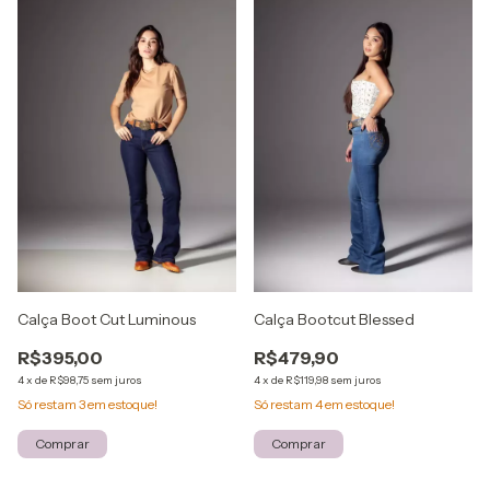
Calça Boot Cut Luminous
Calça Bootcut Blessed
R$395,00
R$479,90
4
x
de
R$98,75
sem juros
4
x
de
R$119,98
sem juros
Só restam
3
em estoque!
Só restam
4
em estoque!
Comprar
Comprar