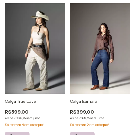
Calça Isamara
Calça True Love
R$399,00
R$599,00
4
x
de
R$99,75
sem juros
4
x
de
R$149,75
sem juros
Só restam
2
em estoque!
Só restam
4
em estoque!