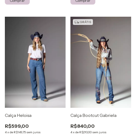
Comprar
Comprar
GRÁTIS
Calça Heloisa
Calça Bootcut Gabriela
R$599,00
R$840,00
4
x
de
R$149,75
sem juros
4
x
de
R$210,00
sem juros