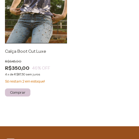
Calça Boot Cut Luxe
R$645,90
R$350,00
46
% OFF
4
x
de
R$87,50
sem juros
Só restam
2
em estoque!
Comprar