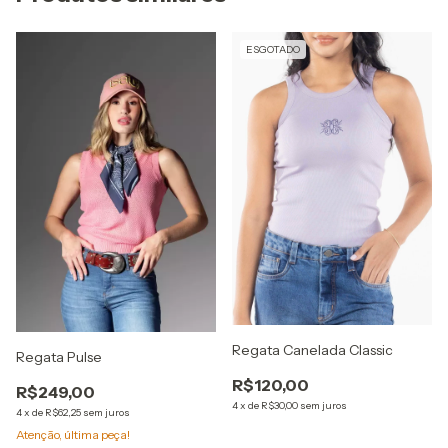
ESGOTADO
Regata Canelada Classic
Regata Pulse
R$120,00
R$249,00
4
x
de
R$30,00
sem juros
4
x
de
R$62,25
sem juros
Atenção, última peça!