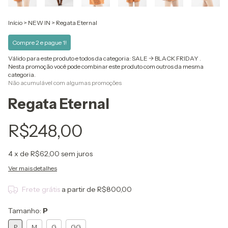
Início
>
NEW IN
>
Regata Eternal
Compre 2 e pague 1!
Válido para este produto e todos da categoria: SALE -> BLACK FRIDAY .
Nesta promoção você pode combinar este produto com outros da mesma
categoria.
Não acumulável com algumas promoções
Regata Eternal
R$248,00
4
x de
R$62,00
sem juros
Ver mais detalhes
Frete grátis
a partir de
R$800,00
Tamanho:
P
P
M
G
GG