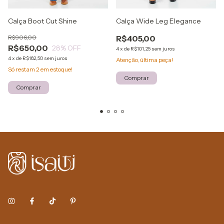
Calça Boot Cut Shine
Calça Wide Leg Elegance
R$906,00
R$405,00
R$650,00
28
% OFF
4
x
de
R$101,25
sem juros
4
x
de
R$162,50
sem juros
Atenção, última peça!
Só restam
2
em estoque!
Comprar
Comprar