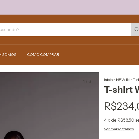
M SOMOS
COMO COMPRAR
Início
>
NEW IN
>
T-s
1
/
6
T-shirt
R$234,
4
x de
R$58,50
s
Ver mais detalhes