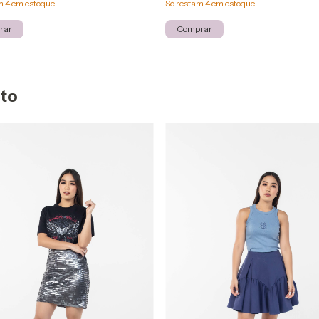
am
4
em estoque!
Só restam
4
em estoque!
rar
Comprar
uto