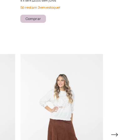
4
x
de
R$20,00
sem juros
Comprar
Só restam
3
em estoque!
Comprar