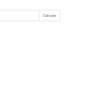
:
Alterar CEP
Calcular