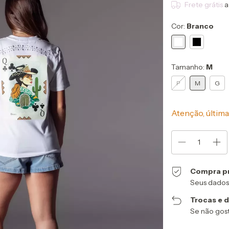
Frete grátis
a
Cor:
Branco
Tamanho:
M
P
M
G
Atenção, última
Compra p
Seus dados
Trocas e 
Se não gost