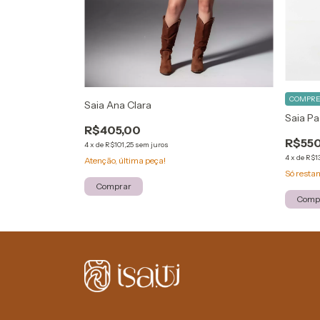
COMPRE 
Saia Ana Clara
Saia P
R$405,00
R$550
4
x
de
R$101,25
sem juros
4
x
de
R$13
Atenção, última peça!
Só rest
Comprar
Comp