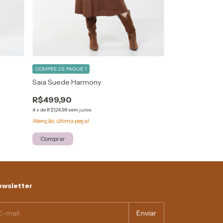
COMPRE 2 E PAGUE 1
Saia Mystique
Saia Suede Harmony
R$299,00
R$499,90
4
x
de
R$74,75
sem ju
4
x
de
R$124,98
sem juros
Só restam
2
em est
Atenção, última peça!
Comprar
Comprar
wsletter