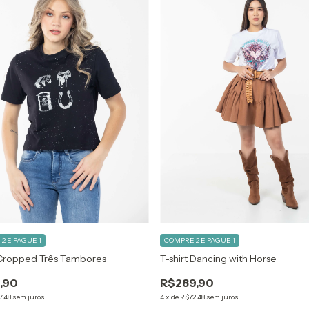
2 E PAGUE 1
COMPRE 2 E PAGUE 1
t Cropped Três Tambores
T-shirt Dancing with Horse
,90
R$289,90
7,48
sem juros
4
x
de
R$72,48
sem juros