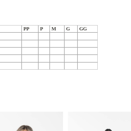
PP
P
M
G
GG