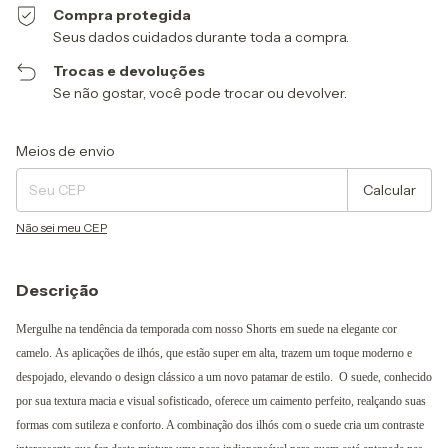
Compra protegida
Seus dados cuidados durante toda a compra.
Trocas e devoluções
Se não gostar, você pode trocar ou devolver.
Entregas para o CEP:
Alterar CEP
Meios de envio
Calcular
Não sei meu CEP
Descrição
Mergulhe na tendência da temporada com nosso Shorts
em suede na elegante cor
camelo. As aplicações de ilhós, que estão super em alta, trazem um toque moderno e
despojado, elevando o design clássico a um novo patamar de estilo.
O suede, conhecido
por sua textura macia e visual sofisticado, oferece um caimento perfeito, realçando suas
formas com sutileza e conforto. A combinação dos ilhós com o suede cria um contraste