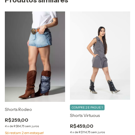
Produtos similares
COMPRE 2 E PAGUE 1
Shorts Rodeo
Shorts Virtuous
R$259,00
R$459,00
4
x
de
R$64,75
sem juros
4
x
de
R$114,75
sem juros
Só restam
2
em estoque!