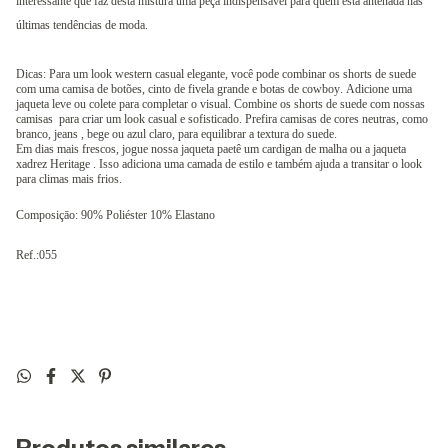
interessante que faz desta mistura
uma peça indispensável para quem está antenada nas
últimas tendências de moda.
Dicas: Para um look western casual elegante, você pode combinar os shorts de suede
com uma camisa de botões, cinto de fivela grande e botas de cowboy. Adicione uma
jaqueta leve ou colete para completar o visual.
Combine os shorts de suede com nossas
camisas para criar um look casual e sofisticado. Prefira camisas de cores neutras, como
branco, jeans , bege ou azul claro, para equilibrar a textura do suede.
Em dias mais frescos, jogue nossa jaqueta paetê um cardigan de malha ou a jaqueta
xadrez Heritage . Isso adiciona uma camada de estilo e também ajuda a transitar o look
para climas mais frios.
Composiçāo: 90% Poliéster 10% Elastano
Ref.:055