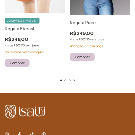
COMPRE 2 E PAGUE 1
Regata Pulse
Regata Eternal
R$249,00
R$248,00
4
x
de
R$62,25
sem juros
4
x
de
R$62,00
sem juros
Atenção, última peça!
Só restam
5
em estoque!
Comprar
Comprar