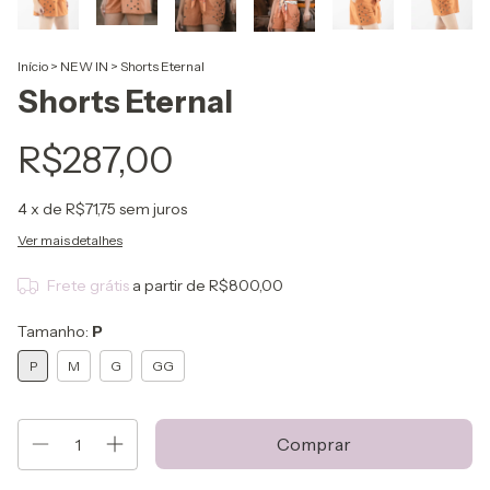
Início
>
NEW IN
>
Shorts Eternal
Shorts Eternal
R$287,00
4
x de
R$71,75
sem juros
Ver mais detalhes
Frete grátis
a partir de
R$800,00
Tamanho:
P
P
M
G
GG