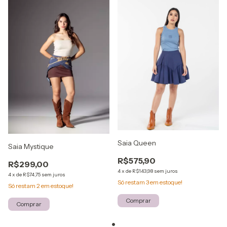
Saia Queen
Saia Mystique
R$575,90
R$299,00
4
x
de
R$143,98
sem juros
4
x
de
R$74,75
sem juros
Só restam
3
em estoque!
Só restam
2
em estoque!
Comprar
Comprar