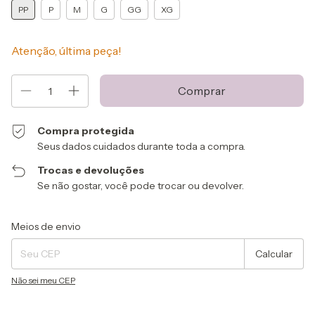
PP
P
M
G
GG
XG
Atenção, última peça!
Compra protegida
Seus dados cuidados durante toda a compra.
Trocas e devoluções
Se não gostar, você pode trocar ou devolver.
Entregas para o CEP:
Alterar CEP
Meios de envio
Calcular
Não sei meu CEP