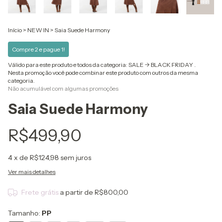
Início
>
NEW IN
>
Saia Suede Harmony
Compre 2 e pague 1!
Válido para este produto e todos da categoria: SALE -> BLACK FRIDAY .
Nesta promoção você pode combinar este produto com outros da mesma
categoria.
Não acumulável com algumas promoções
Saia Suede Harmony
R$499,90
4
x de
R$124,98
sem juros
Ver mais detalhes
Frete grátis
a partir de
R$800,00
Tamanho:
PP