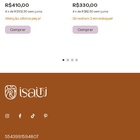
R$410,00
R$330,00
4
x
de
R$102,50
sem juros
4
x
de
R$82,50
sem juros
Atenção, última peça!
Só restam
2
em estoque!
Comprar
Comprar
5543991594807