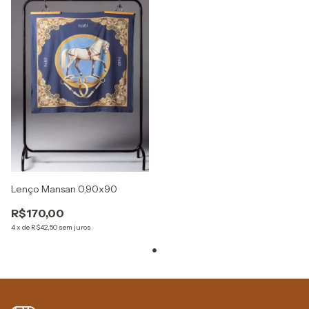
Lenço Mansan 0,90x90
R$170,00
4
x
de
R$42,50
sem juros