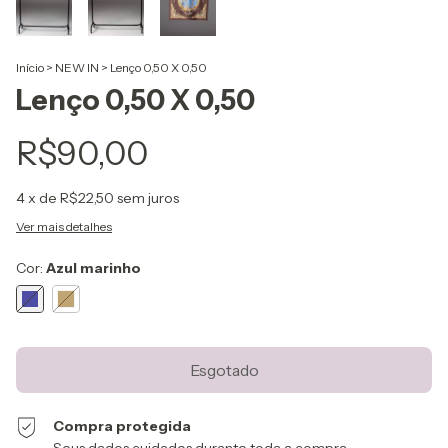
Início
>
NEW IN
>
Lenço 0,50 X 0,50
Lenço 0,50 X 0,50
R$90,00
4
x de
R$22,50
sem juros
Ver mais detalhes
Cor:
Azul marinho
Compra protegida