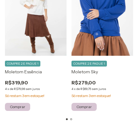
COMPRE 2 E PAGUE 1
COMPRE 2 E PAGUE 1
Moletom Essência
Moletom Sky
R$319,90
R$279,00
4
x
de
R$79,98
sem juros
4
x
de
R$69,75
sem juros
Só restam
3
em estoque!
Só restam
3
em estoque!
Comprar
Comprar