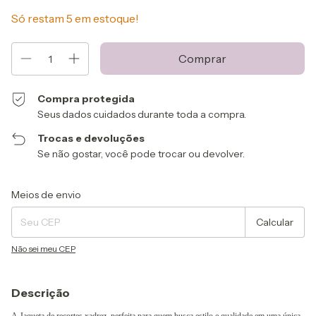
Só restam
5
em estoque!
Compra protegida
Seus dados cuidados durante toda a compra.
Trocas e devoluções
Se não gostar, você pode trocar ou devolver.
Entregas para o CEP:
Alterar CEP
Meios de envio
Calcular
Não sei meu CEP
Descrição