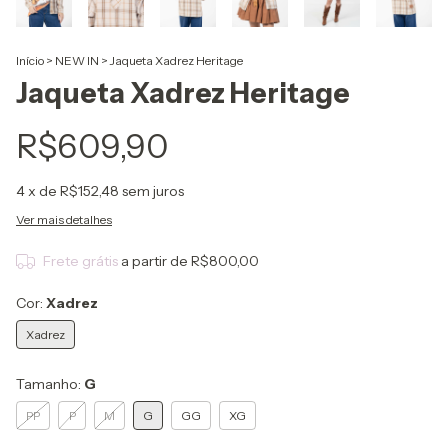
Início
>
NEW IN
>
Jaqueta Xadrez Heritage
Jaqueta Xadrez Heritage
R$609,90
4
x de
R$152,48
sem juros
Ver mais detalhes
Frete grátis
a partir de
R$800,00
Cor:
Xadrez
Xadrez
Tamanho:
G
PP
P
M
G
GG
XG