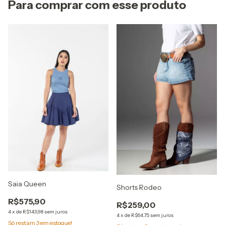
Para comprar com esse produto
Saia Queen
Shorts Rodeo
R$575,90
R$259,00
4
x
de
R$143,98
sem juros
4
x
de
R$64,75
sem juros
Só restam
3
em estoque!