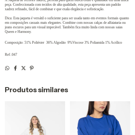
A Jaqueta de recortes xadrez, perfeita para quem busca estilo e qualidade em uma única
peça.
Confeccionada com tecidos de alta qualidade, esta peça apresenta um padrão
xadrez refinado, fácil de combinar e que exala elegância e sofisticação.
Dica: Esta jaqueta é versátil o suficiente para ser usada tanto em eventos formais quanto
em composições casuais mais elegantes. Combine com nossas calças de alfaiataria ou
jeans escuros para um visual impecável. Também fica muito linda com nossas saias
Queen e Harmony.
Composiçāo: 51% Poliéster 36% Algodāo 9%Viscose 3% Poliamida 1% Acrílico
Ref:.047
Produtos similares