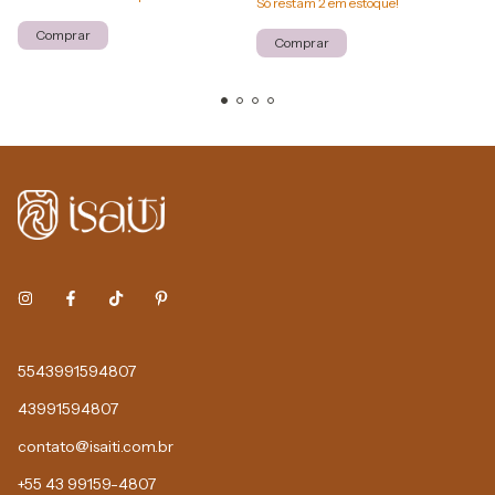
Só restam
2
em estoque!
Comprar
Comprar
5543991594807
43991594807
contato@isaiti.com.br
+55 43 99159-4807