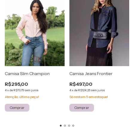
Camisa Jeans Frontier
Camisa Slim Champion
R$497,00
R$295,00
4
x
de
R$124,25
sem juros
4
x
de
R$73,75
sem juros
Só restam
5
em estoque!
Atenção, última peça!
Comprar
Comprar