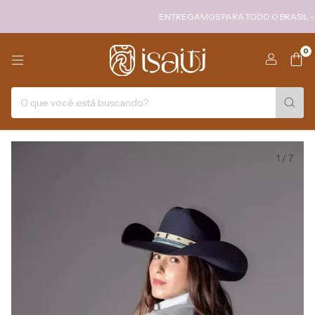
ENTREGAMOS PARA TODO O BRASIL - FRET
0
1
/
7