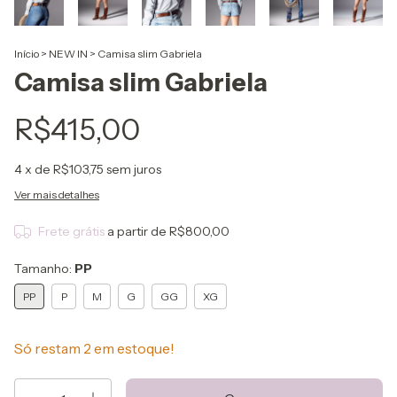
Início
>
NEW IN
>
Camisa slim Gabriela
Camisa slim Gabriela
R$415,00
4
x de
R$103,75
sem juros
Ver mais detalhes
Frete grátis
a partir de
R$800,00
Tamanho:
PP
PP
P
M
G
GG
XG
Só restam
2
em estoque!