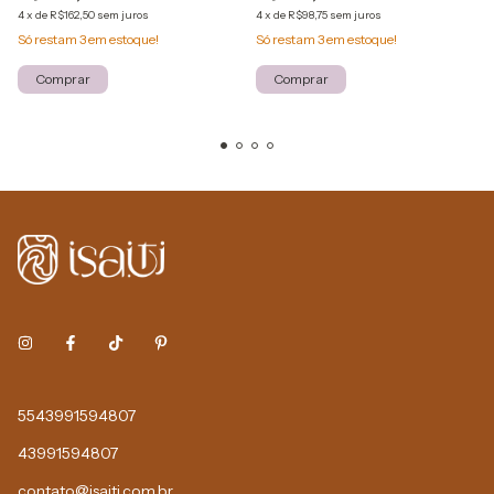
4
x
de
R$162,50
sem juros
4
x
de
R$98,75
sem juros
Só restam
3
em estoque!
Só restam
3
em estoque!
Comprar
Comprar
5543991594807
43991594807
contato@isaiti.com.br