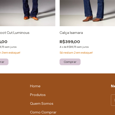
Calça Isamara
Boot Cut Luminous
R$399,00
,00
4
x
de
R$99,75
sem juros
8,75
sem juros
Só restam
2
em estoque!
am
3
em estoque!
Comprar
rar
Home
Ne
Produtos
Quem Somos
Como Comprar