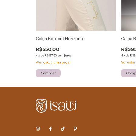
Calça Bootcut Horizonte
Calça 
R$550,00
R$395
4
x
de
R$137,50
sem juros
4
x
de
R$9
Atenção, última peça!
Só rest
Comprar
Comp