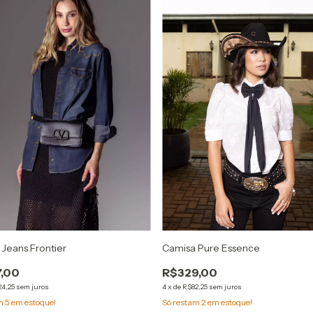
Jeans Frontier
Camisa Pure Essence
,00
R$329,00
24,25
sem juros
4
x
de
R$82,25
sem juros
am
5
em estoque!
Só restam
2
em estoque!