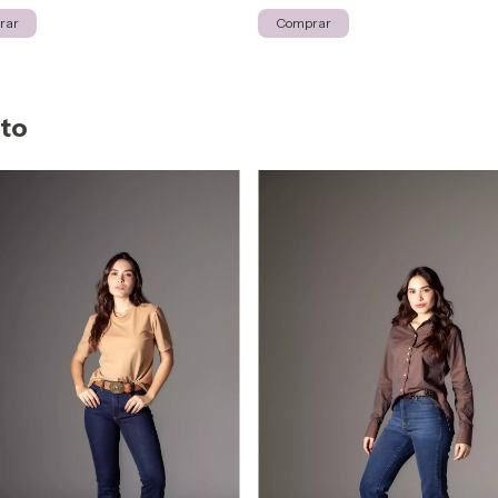
rar
Comprar
uto