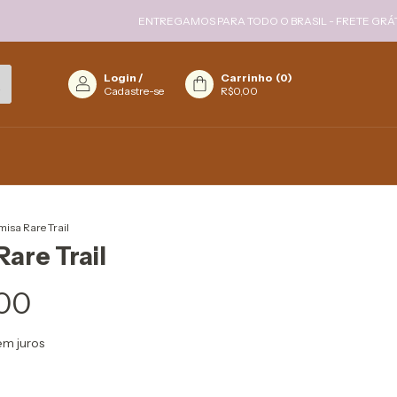
ENTREGAMOS PARA TODO O BRASIL - FRETE GRÁTIS PARA 
Login
/
Carrinho
(
0
)
Cadastre-se
R$0,00
isa Rare Trail
are Trail
00
em juros