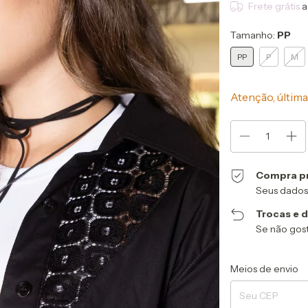
Frete grátis
a
Tamanho:
PP
PP
P
M
Atenção, última
Compra p
Seus dados
Trocas e 
Se não gost
Entregas para o CEP
Meios de envio