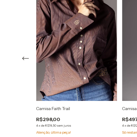
Camisa Faith Trail
Camisa 
R$298,00
R$497
4
x
de
R$74,50
sem juros
4
x
de
R$1
Atenção, última peça!
Só rest