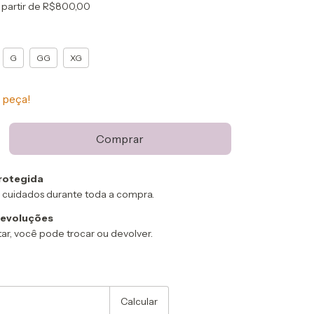
 partir de
R$800,00
G
GG
XG
 peça!
rotegida
 cuidados durante toda a compra.
devoluções
ar, você pode trocar ou devolver.
:
Alterar CEP
Calcular