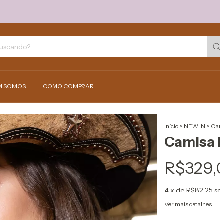
M SOMOS
COMO COMPRAR
Início
>
NEW IN
>
Cam
1
/
7
Camisa R
R$329,
4
x de
R$82,25
s
Ver mais detalhes