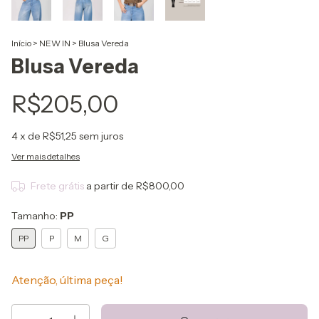
Início
>
NEW IN
>
Blusa Vereda
Blusa Vereda
R$205,00
4
x de
R$51,25
sem juros
Ver mais detalhes
Frete grátis
a partir de
R$800,00
Tamanho:
PP
PP
P
M
G
Atenção, última peça!