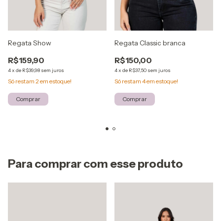
Regata Show
Regata Classic branca
R$159,90
R$150,00
4
x
de
R$39,98
sem juros
4
x
de
R$37,50
sem juros
Só restam
2
em estoque!
Só restam
4
em estoque!
Comprar
Comprar
Para comprar com esse produto