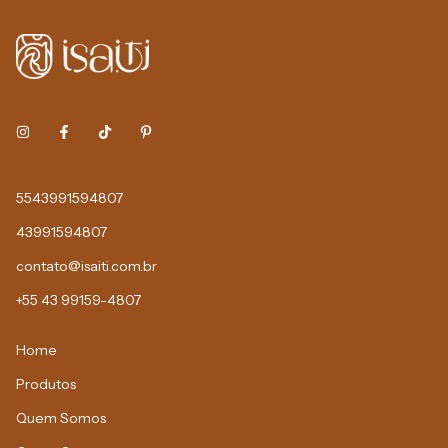
5543991594807
43991594807
contato@isaiti.com.br
+55 43 99159-4807
Home
Produtos
Quem Somos