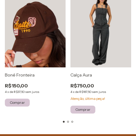
Boné Fronteira
Calça Aura
R$150,00
R$750,00
4
x
de
R$37,50
sem juros
4
x
de
R$187,50
sem juros
Atenção, última peça!
Comprar